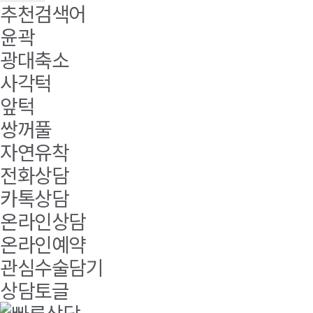
추천검색어
윤곽
광대축소
사각턱
앞턱
쌍꺼풀
자연유착
전화상담
카톡상담
온라인상담
온라인예약
관심수술담기
상담토글