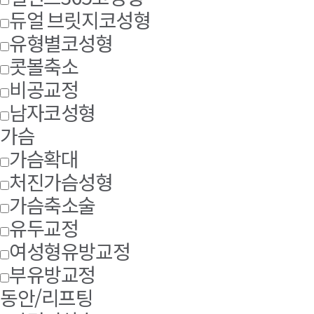
듀얼 브릿지코성형
유형별코성형
콧볼축소
비공교정
남자코성형
가슴
가슴확대
처진가슴성형
가슴축소술
유두교정
여성형유방교정
부유방교정
동안/리프팅