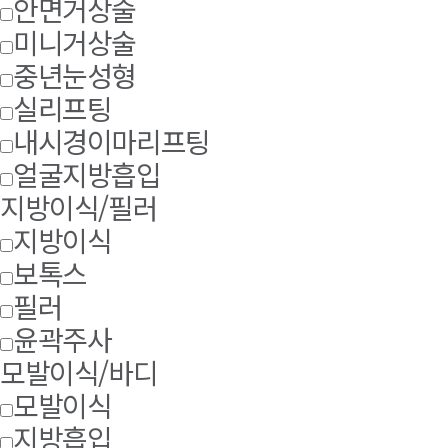
안면거상술
미니거상술
중년눈성형
실리프팅
내시경이마리프팅
얼굴지방흡입
지방이식/필러
지방이식
보톡스
필러
윤곽주사
모발이식/바디
모발이식
지방흡입