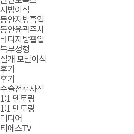
지방이식
동안지방흡입
동안윤곽주사
바디지방흡입
복부성형
절개 모발이식
후기
후기
수술전후사진
1:1 멘토링
1:1 멘토링
미디어
티에스TV