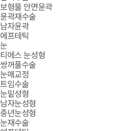
보형물 안면윤곽
윤곽재수술
남자윤곽
에프테틱
눈
티에스 눈성형
쌍꺼풀수술
눈매교정
트임수술
눈밑성형
남자눈성형
중년눈성형
눈재수술