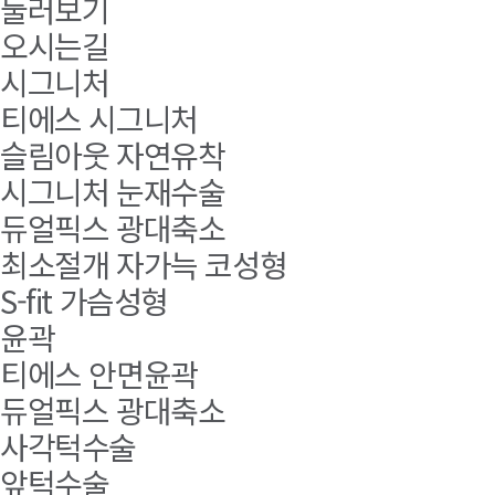
둘러보기
오시는길
시그니처
티에스 시그니처
슬림아웃 자연유착
시그니처 눈재수술
듀얼픽스 광대축소
최소절개 자가늑 코성형
S-fit 가슴성형
윤곽
티에스 안면윤곽
듀얼픽스 광대축소
사각턱수술
앞턱수술