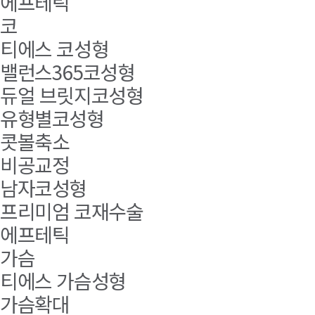
에프테틱
코
티에스 코성형
밸런스365코성형
듀얼 브릿지코성형
유형별코성형
콧볼축소
비공교정
남자코성형
프리미엄 코재수술
에프테틱
가슴
티에스 가슴성형
가슴확대