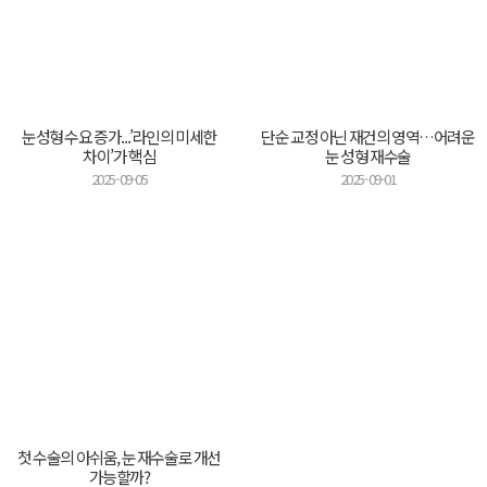
눈성형 수요 증가...’라인의 미세한
단순 교정 아닌 재건의 영역…어려운
차이’가 핵심
눈 성형 재수술
2025-09-05
2025-09-01
첫 수술의 아쉬움, 눈 재수술로 개선
가능할까?