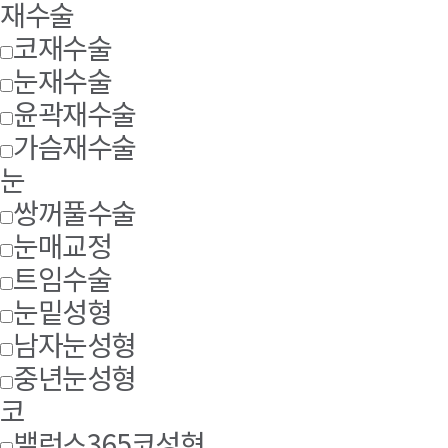
재수술
코재수술
눈재수술
윤곽재수술
가슴재수술
눈
쌍꺼풀수술
눈매교정
트임수술
눈밑성형
남자눈성형
중년눈성형
코
밸런스365코성형