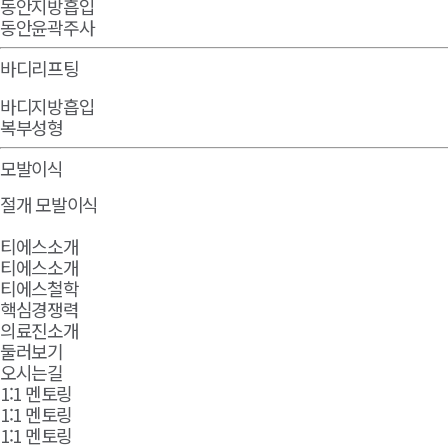
동안지방흡입
동안윤곽주사
바디리프팅
바디지방흡입
복부성형
모발이식
절개 모발이식
티에스소개
티에스소개
티에스철학
핵심경쟁력
의료진소개
둘러보기
오시는길
1:1 멘토링
1:1 멘토링
1:1 멘토링