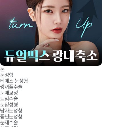
눈
눈성형
티에스 눈성형
쌍꺼풀수술
눈매교정
트임수술
눈밑성형
남자눈성형
중년눈성형
눈재수술