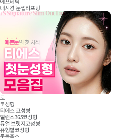
에프테틱
내시경 눈썹리프팅
코
코성형
티에스 코성형
밸런스365코성형
듀얼 브릿지코성형
유형별코성형
콧볼축소