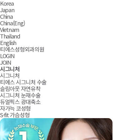
Korea
Japan
China
China(Eng)
Vietnam
Thailand
English
티에스성형외과의원
LOGIN
JOIN
시그니처
시그니처
티에스 시그니처 수술
슬림아웃 자연유착
시그니처 눈재수술
듀얼픽스 광대축소
자가늑 코성형
S-fit 가슴성형