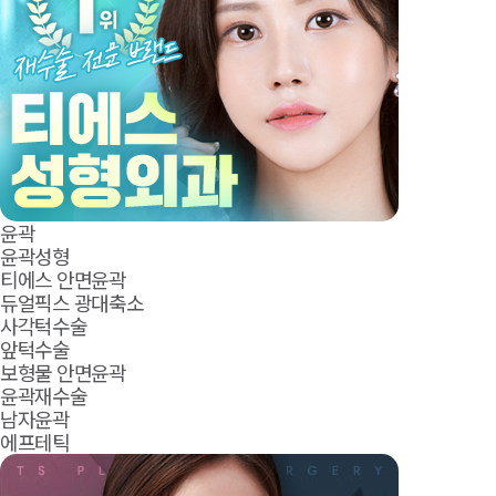
윤곽
윤곽성형
티에스 안면윤곽
듀얼픽스 광대축소
사각턱수술
앞턱수술
보형물 안면윤곽
윤곽재수술
남자윤곽
에프테틱