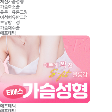
처진가슴성형
가슴축소술
유두ㆍ유륜교정
여성형유방교정
부유방교정
가슴재수술
에프테틱
에프테틱
에프테틱