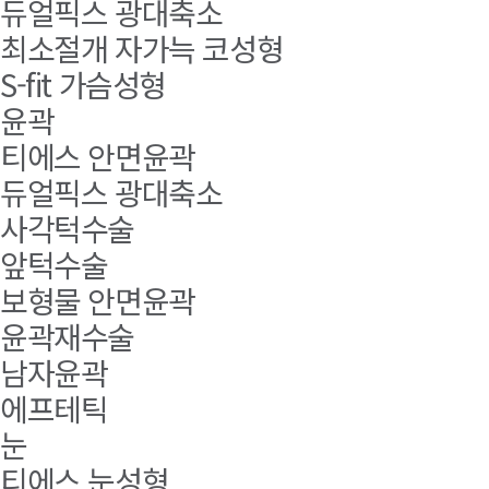
듀얼픽스 광대축소
최소절개 자가늑 코성형
S-fit 가슴성형
윤곽
티에스 안면윤곽
듀얼픽스 광대축소
사각턱수술
앞턱수술
보형물 안면윤곽
윤곽재수술
남자윤곽
에프테틱
눈
티에스 눈성형