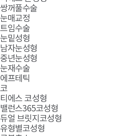
쌍꺼풀수술
눈매교정
트임수술
눈밑성형
남자눈성형
중년눈성형
눈재수술
에프테틱
코
티에스 코성형
밸런스365코성형
듀얼 브릿지코성형
유형별코성형