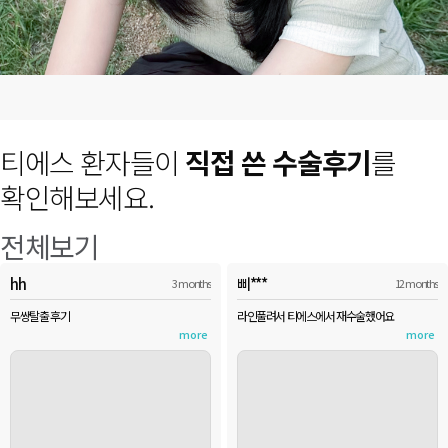
티에스 환자들이
직접 쓴 수술후기
를
확인해보세요.
전체보기
hh
삐***
3 months
12 months
무쌍탈출 후기
라인풀려서 티에스에서 재수술했어요
more
more