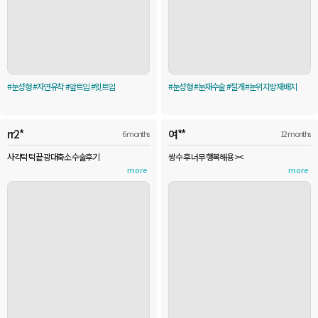
#눈성형 #자연유착 #앞트임 #윗트임
#눈성형 #눈재수술 #절개 #눈위지방재배치
rr2*
여**
6 months
12 months
사각턱 턱끝 광대축소 수술후기
쌍수 후 너무 행복해용 ><
more
more