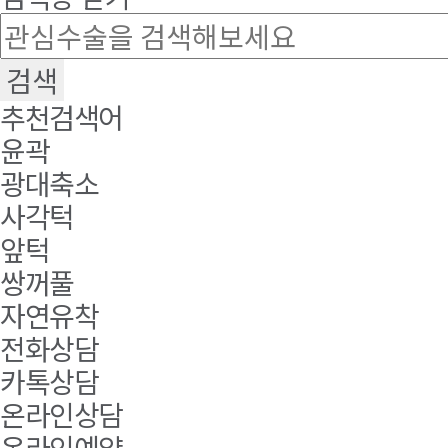
추천검색어
윤곽
광대축소
사각턱
앞턱
쌍꺼풀
자연유착
전화상담
카톡상담
온라인상담
온라인예약