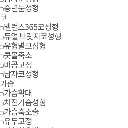
중년눈성형
코
밸런스365코성형
듀얼 브릿지코성형
유형별코성형
콧볼축소
비공교정
남자코성형
가슴
가슴확대
처진가슴성형
가슴축소술
유두교정