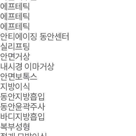
에프테틱
에프테틱
에프테틱
안티에이징 동안센터
실리프팅
안면거상
내시경 이마거상
안면보톡스
지방이식
동안지방흡입
동안윤곽주사
바디지방흡입
복부성형