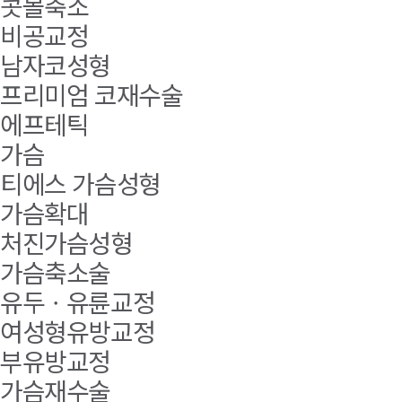
콧볼축소
비공교정
남자코성형
프리미엄 코재수술
에프테틱
가슴
티에스 가슴성형
가슴확대
처진가슴성형
가슴축소술
유두ㆍ유륜교정
여성형유방교정
부유방교정
가슴재수술