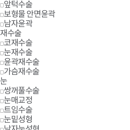
앞턱수술
보형물 안면윤곽
남자윤곽
재수술
코재수술
눈재수술
윤곽재수술
가슴재수술
눈
쌍꺼풀수술
눈매교정
트임수술
눈밑성형
남자눈성형