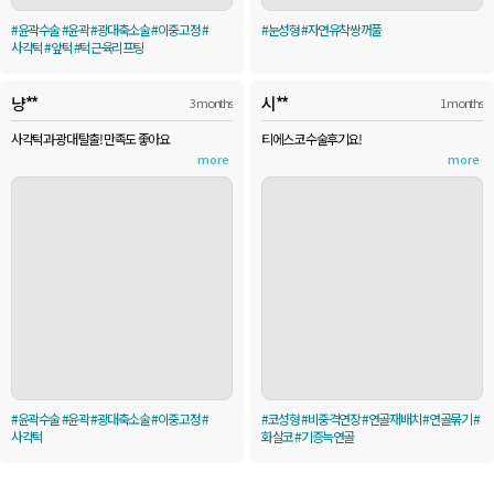
#윤곽수술 #윤곽 #광대축소술 #이중고정 #
#눈성형 #자연유착쌍꺼풀
사각턱 #앞턱 #턱근육리프팅
냥**
시**
3 months
1 months
사각턱과 광대 탈출! 만족도 좋아요
티에스 코수술후기요!
more
more
#윤곽수술 #윤곽 #광대축소술 #이중고정 #
#코성형 #비중격연장 #연골재배치 #연골묶기 #
사각턱
화살코 #기증늑연골