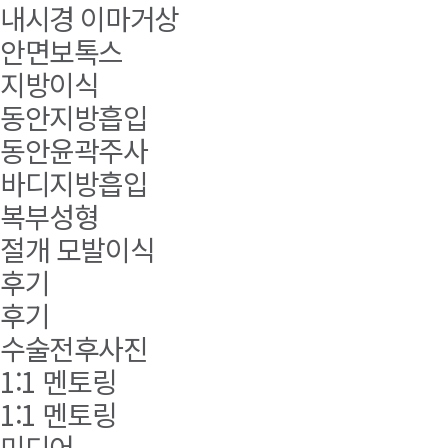
내시경 이마거상
안면보톡스
지방이식
동안지방흡입
동안윤곽주사
바디지방흡입
복부성형
절개 모발이식
후기
후기
수술전후사진
1:1 멘토링
1:1 멘토링
미디어