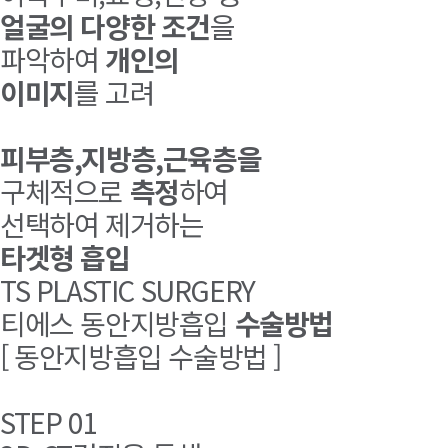
얼굴의 다양한 조건
을
파악하여
개인의
이미지
를 고려
피부층,지방층,근육층을
구체적으로
측정
하여
선택하여 제거하는
타겟형 흡입
TS PLASTIC SURGERY
티에스 동안지방흡입
수술방법
[
동안지방흡입 수술방법
]
STEP 01