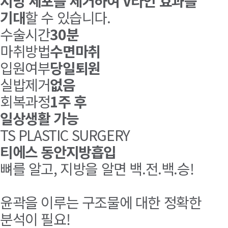
지방 세포를 제거하여 V라인 효과를
기대
할 수 있습니다.
수술시간
30분
마취방법
수면마취
입원여부
당일퇴원
실밥제거
없음
회복과정
1주 후
일상생활 가능
TS PLASTIC SURGERY
티에스 동안지방흡입
뼈를 알고, 지방을 알면 백.전.백.승!
윤곽을 이루는 구조물에 대한 정확한
분석이 필요!