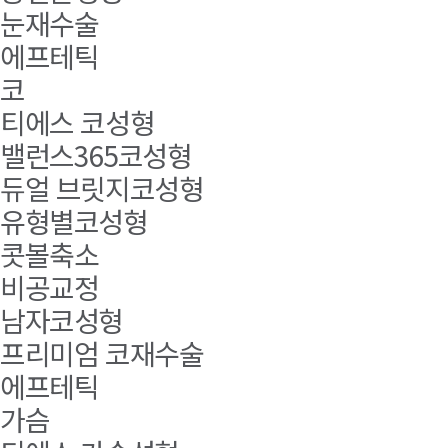
눈재수술
에프테틱
코
티에스 코성형
밸런스365코성형
듀얼 브릿지코성형
유형별코성형
콧볼축소
비공교정
남자코성형
프리미엄 코재수술
에프테틱
가슴