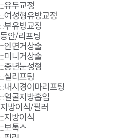
유두교정
여성형유방교정
부유방교정
동안/리프팅
안면거상술
미니거상술
중년눈성형
실리프팅
내시경이마리프팅
얼굴지방흡입
지방이식/필러
지방이식
보톡스
필러