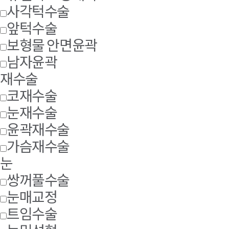
사각턱수술
앞턱수술
보형물 안면윤곽
남자윤곽
재수술
코재수술
눈재수술
윤곽재수술
가슴재수술
눈
쌍꺼풀수술
눈매교정
트임수술