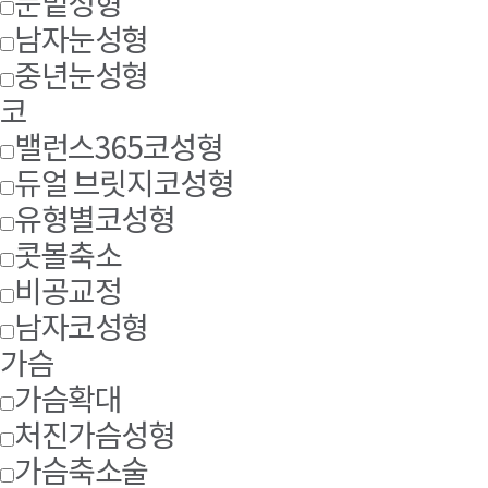
눈밑성형
남자눈성형
중년눈성형
코
밸런스365코성형
듀얼 브릿지코성형
유형별코성형
콧볼축소
비공교정
남자코성형
가슴
가슴확대
처진가슴성형
가슴축소술