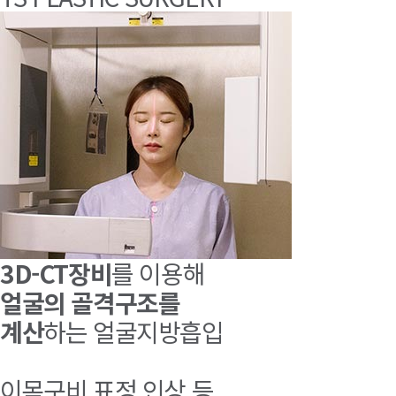
3D-CT장비
를 이용해
얼굴의 골격구조를
계산
하는 얼굴지방흡입
이목구비,표정,인상 등