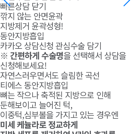
빠른상담 닫기
깎지 않는 안면윤곽
지방제거 윤곽성형!
동안지방흡입
카카오 상담신청
관심수술 담기
※
간편하게 수술명
을 선택해서 상담을
신청해보세요!
자연스러우면서도 슬림한 곡선
티에스 동안지방흡입
뼈는 작으나 축적된 지방으로 인해
둔해보이고 늘어진 턱,
이중턱,심부볼을 가지고 있는 경우엔
미세 케뉼라로 정교하게