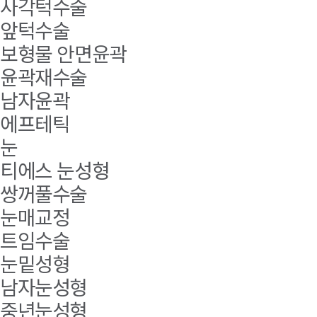
사각턱수술
앞턱수술
보형물 안면윤곽
윤곽재수술
남자윤곽
에프테틱
눈
티에스 눈성형
쌍꺼풀수술
눈매교정
트임수술
눈밑성형
남자눈성형
중년눈성형