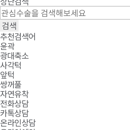
상단검색
추천검색어
윤곽
광대축소
사각턱
앞턱
쌍꺼풀
자연유착
전화상담
카톡상담
온라인상담