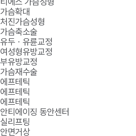
티에스 가슴성형
가슴확대
처진가슴성형
가슴축소술
유두ㆍ유륜교정
여성형유방교정
부유방교정
가슴재수술
에프테틱
에프테틱
에프테틱
안티에이징 동안센터
실리프팅
안면거상