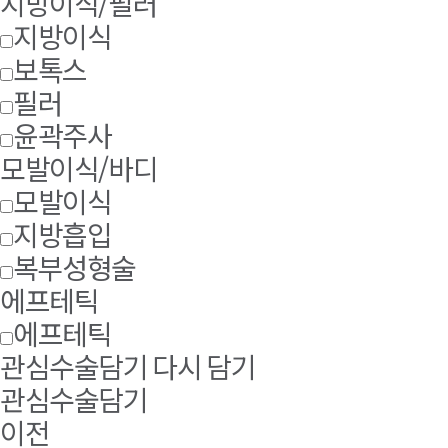
지방이식/필러
지방이식
보톡스
필러
윤곽주사
모발이식/바디
모발이식
지방흡입
복부성형술
에프테틱
에프테틱
관심수술담기
다시 담기
관심수술담기
이전