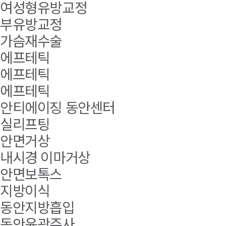
여성형유방교정
부유방교정
가슴재수술
에프테틱
에프테틱
에프테틱
안티에이징 동안센터
실리프팅
안면거상
내시경 이마거상
안면보톡스
지방이식
동안지방흡입
동안윤곽주사