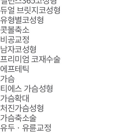
밸런스365코성형
듀얼 브릿지코성형
유형별코성형
콧볼축소
비공교정
남자코성형
프리미엄 코재수술
에프테틱
가슴
티에스 가슴성형
가슴확대
처진가슴성형
가슴축소술
유두ㆍ유륜교정