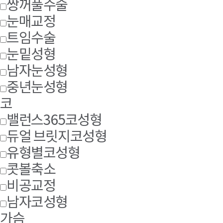
쌍꺼풀수술
눈매교정
트임수술
눈밑성형
남자눈성형
중년눈성형
코
밸런스365코성형
듀얼 브릿지코성형
유형별코성형
콧볼축소
비공교정
남자코성형
가슴