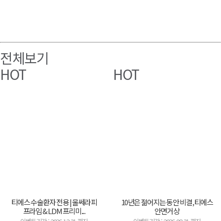
전체보기
HOT
HOT
티에스 수술환자 전용 | 울쎄라피
10년은 젊어지는 동안 비결, 티에스
프라임 & LDM 프리미...
안면거상