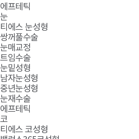
에프테틱
눈
티에스 눈성형
쌍꺼풀수술
눈매교정
트임수술
눈밑성형
남자눈성형
중년눈성형
눈재수술
에프테틱
코
티에스 코성형