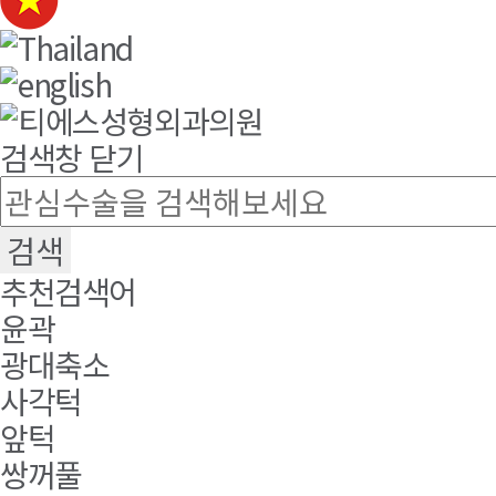
검색창 닫기
추천검색어
윤곽
광대축소
사각턱
앞턱
쌍꺼풀