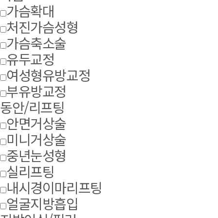
가슴확대
처진가슴성형
가슴축소술
유두교정
여성형유방교정
부유방교정
동안/리프팅
안면거상술
미니거상술
중년눈성형
실리프팅
내시경이마리프팅
얼굴지방흡입