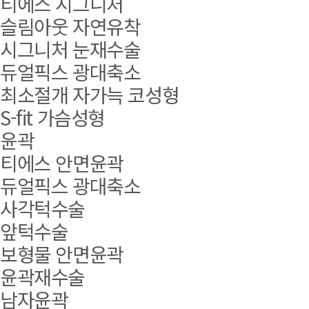
티에스 시그니처
슬림아웃 자연유착
시그니처 눈재수술
듀얼픽스 광대축소
최소절개 자가늑 코성형
S-fit 가슴성형
윤곽
티에스 안면윤곽
듀얼픽스 광대축소
사각턱수술
앞턱수술
보형물 안면윤곽
윤곽재수술
남자윤곽