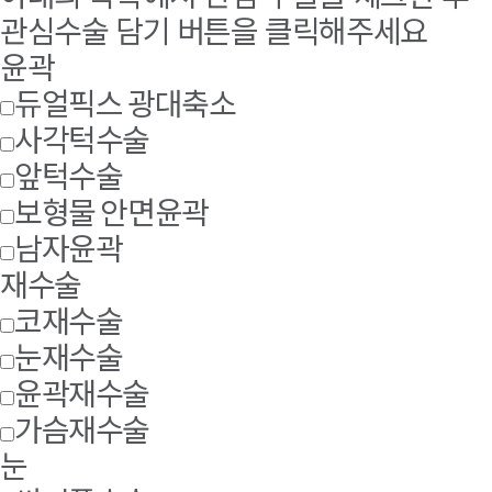
관심수술 담기 버튼을 클릭해주세요
윤곽
듀얼픽스 광대축소
사각턱수술
앞턱수술
보형물 안면윤곽
남자윤곽
재수술
코재수술
눈재수술
윤곽재수술
가슴재수술
눈