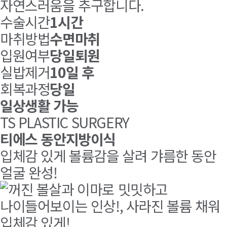
자연스러움을 추구합니다.
수술시간
1시간
마취방법
수면마취
입원여부
당일퇴원
실밥제거
10일 후
회복과정
당일
일상생활 가능
TS PLASTIC SURGERY
티에스 동안지방이식
입체감 있게 볼륨감을 살려 갸름한 동안
얼굴 완성!