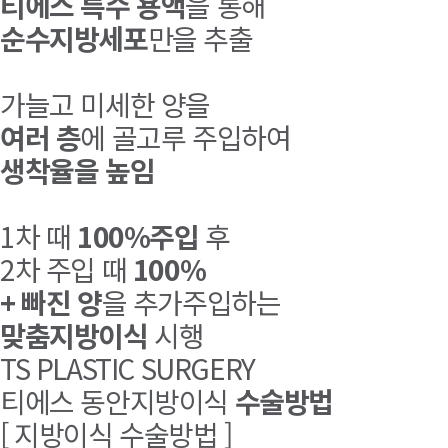
티에스 특수 용액
을 통해
순수지방세포
만을 추출
가늘고 미세한 양을
여러 층
에 골고루 주입하여
생착율을 높임
1차 때
100%주입
후
2차 주입 때
100%
+ 빠진 양
을 추가주입하는
맞춤지방이식
시행
TS PLASTIC SURGERY
티에스 동안지방이식
수술방법
[
지방이식 수술방법
]