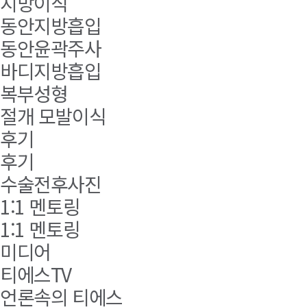
지방이식
동안지방흡입
동안윤곽주사
바디지방흡입
복부성형
절개 모발이식
후기
후기
수술전후사진
1:1 멘토링
1:1 멘토링
미디어
티에스TV
언론속의 티에스