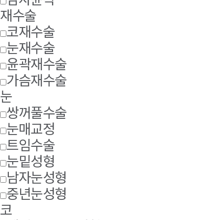
재수술
코재수술
눈재수술
윤곽재수술
가슴재수술
눈
쌍꺼풀수술
눈매교정
트임수술
눈밑성형
남자눈성형
중년눈성형
코