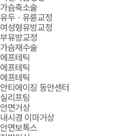
가슴축소술
유두ㆍ유륜교정
여성형유방교정
부유방교정
가슴재수술
에프테틱
에프테틱
에프테틱
안티에이징 동안센터
실리프팅
안면거상
내시경 이마거상
안면보톡스