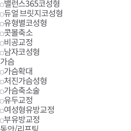
밸런스365코성형
듀얼 브릿지코성형
유형별코성형
콧볼축소
비공교정
남자코성형
가슴
가슴확대
처진가슴성형
가슴축소술
유두교정
여성형유방교정
부유방교정
동안/리프팅