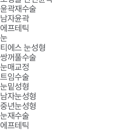
윤곽재수술
남자윤곽
에프테틱
눈
티에스 눈성형
쌍꺼풀수술
눈매교정
트임수술
눈밑성형
남자눈성형
중년눈성형
눈재수술
에프테틱