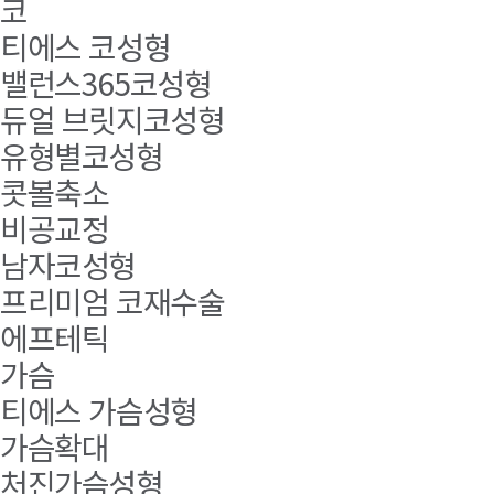
코
티에스 코성형
밸런스365코성형
듀얼 브릿지코성형
유형별코성형
콧볼축소
비공교정
남자코성형
프리미엄 코재수술
에프테틱
가슴
티에스 가슴성형
가슴확대
처진가슴성형