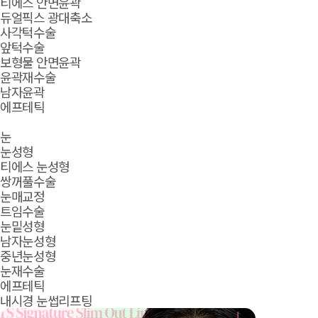
티에스 안면윤곽
듀얼픽스 광대축소
사각턱수술
앞턱수술
보형물 안면윤곽
윤곽재수술
남자윤곽
에프테틱
눈
눈성형
티에스 눈성형
쌍꺼풀수술
눈매교정
트임수술
눈밑성형
남자눈성형
중년눈성형
눈재수술
에프테틱
내시경 눈썹리프팅