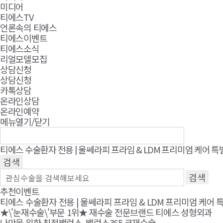
미디어
티에스TV
언론속의 티에스
티에스이벤트
티에스소식
리얼모델모집
상담신청
상담신청
카톡상담
온라인상담
온라인예약
메뉴열기/닫기
티에스 수술환자 전용 | 울쎄라피 프라임 & LDM 프리미엄 케어 
추천이벤트
티에스 수술환자 전용 | 울쎄라피 프라임 & LDM 프리미엄 케어 
★\'눈재수술\'부문 1위★ 재수술 전문브랜드 티에스 성형외과
나만을 위한 최적밸런스, 밸런스365 코재수술