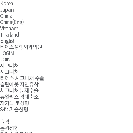
Korea
Japan
China
China(Eng)
Vietnam
Thailand
English
티에스성형외과의원
LOGIN
JOIN
시그니처
시그니처
티에스 시그니처 수술
슬림아웃 자연유착
시그니처 눈재수술
듀얼픽스 광대축소
자가늑 코성형
S-fit 가슴성형
윤곽
윤곽성형