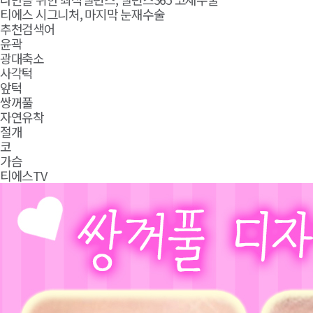
티에스 시그니처, 마지막 눈재수술
추천검색어
윤곽
광대축소
사각턱
앞턱
쌍꺼풀
자연유착
절개
코
가슴
티에스TV