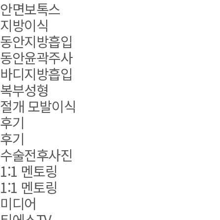
안면보톡스
지방이식
동안지방흡입
동안윤곽주사
바디지방흡입
복부성형
절개 모발이식
후기
후기
수술전후사진
1:1 멘토링
1:1 멘토링
미디어
티에스TV