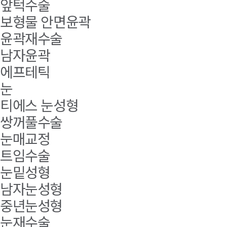
앞턱수술
보형물 안면윤곽
윤곽재수술
남자윤곽
에프테틱
눈
티에스 눈성형
쌍꺼풀수술
눈매교정
트임수술
눈밑성형
남자눈성형
중년눈성형
눈재수술