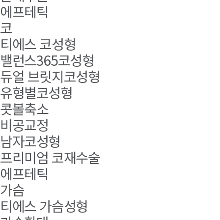
에프테틱
코
티에스 코성형
밸런스365코성형
듀얼 브릿지코성형
유형별코성형
콧볼축소
비공교정
남자코성형
프리미엄 코재수술
에프테틱
가슴
티에스 가슴성형