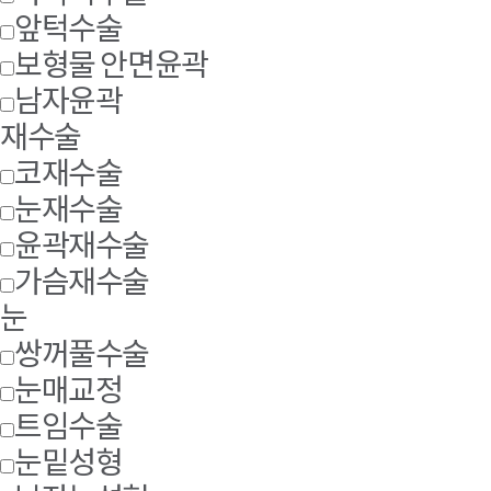
앞턱수술
보형물 안면윤곽
남자윤곽
재수술
코재수술
눈재수술
윤곽재수술
가슴재수술
눈
쌍꺼풀수술
눈매교정
트임수술
눈밑성형