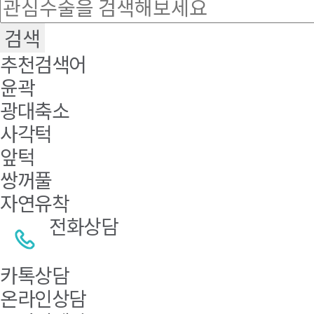
추천검색어
윤곽
광대축소
사각턱
앞턱
쌍꺼풀
자연유착
전화상담
카톡상담
온라인상담