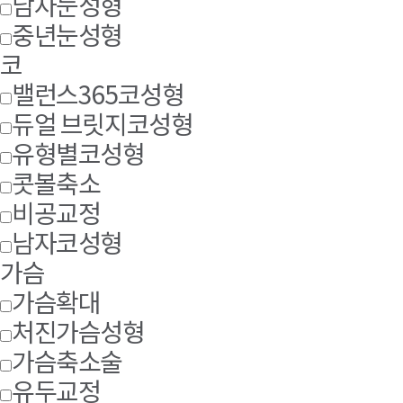
남자눈성형
중년눈성형
코
밸런스365코성형
듀얼 브릿지코성형
유형별코성형
콧볼축소
비공교정
남자코성형
가슴
가슴확대
처진가슴성형
가슴축소술
유두교정