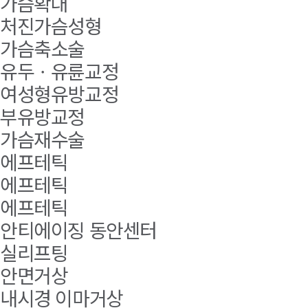
가슴확대
처진가슴성형
가슴축소술
유두ㆍ유륜교정
여성형유방교정
부유방교정
가슴재수술
에프테틱
에프테틱
에프테틱
안티에이징 동안센터
실리프팅
안면거상
내시경 이마거상