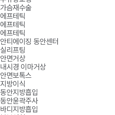
가슴재수술
에프테틱
에프테틱
에프테틱
안티에이징 동안센터
실리프팅
안면거상
내시경 이마거상
안면보톡스
지방이식
동안지방흡입
동안윤곽주사
바디지방흡입