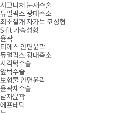
시그니처 눈재수술
듀얼픽스 광대축소
최소절개 자가늑 코성형
S-fit 가슴성형
윤곽
티에스 안면윤곽
듀얼픽스 광대축소
사각턱수술
앞턱수술
보형물 안면윤곽
윤곽재수술
남자윤곽
에프테틱