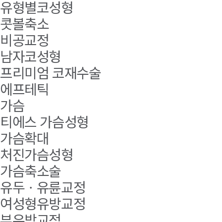
유형별코성형
콧볼축소
비공교정
남자코성형
프리미엄 코재수술
에프테틱
가슴
티에스 가슴성형
가슴확대
처진가슴성형
가슴축소술
유두ㆍ유륜교정
여성형유방교정
부유방교정