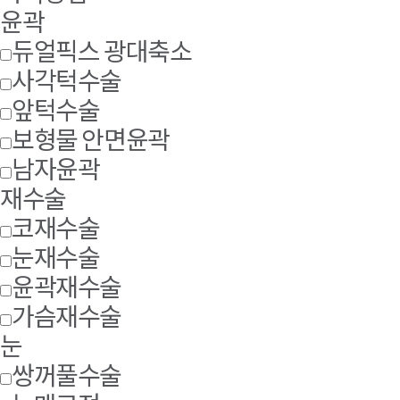
윤곽
듀얼픽스 광대축소
사각턱수술
앞턱수술
보형물 안면윤곽
남자윤곽
재수술
코재수술
눈재수술
윤곽재수술
가슴재수술
눈
쌍꺼풀수술