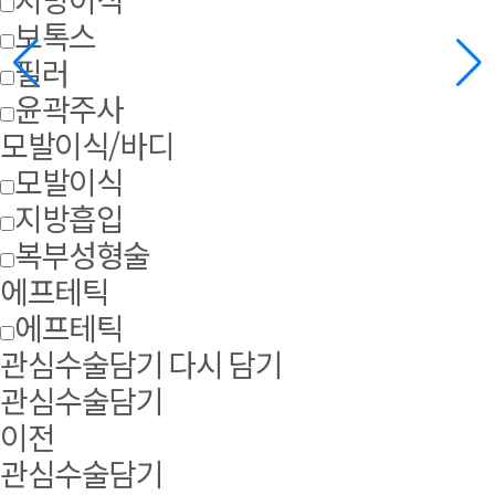
보톡스
필러
윤곽주사
모발이식/바디
모발이식
지방흡입
복부성형술
에프테틱
에프테틱
관심수술담기
다시 담기
관심수술담기
이전
관심수술담기