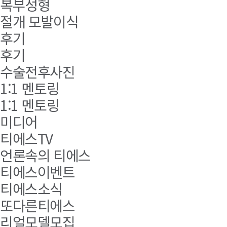
복부성형
절개 모발이식
후기
후기
수술전후사진
1:1 멘토링
1:1 멘토링
미디어
티에스TV
언론속의 티에스
티에스이벤트
티에스소식
또다른티에스
리얼모델모집