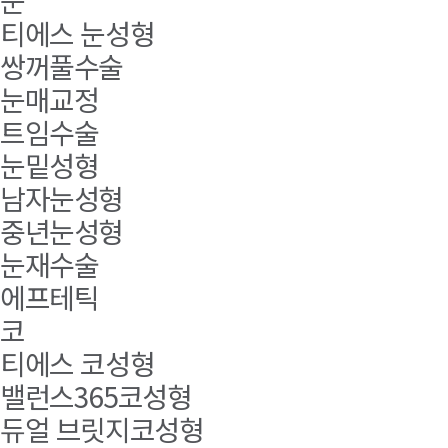
눈
티에스 눈성형
쌍꺼풀수술
눈매교정
트임수술
눈밑성형
남자눈성형
중년눈성형
눈재수술
에프테틱
코
티에스 코성형
밸런스365코성형
듀얼 브릿지코성형