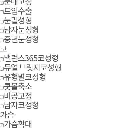
눈매교정
트임수술
눈밑성형
남자눈성형
중년눈성형
코
밸런스365코성형
듀얼 브릿지코성형
유형별코성형
콧볼축소
비공교정
남자코성형
가슴
가슴확대