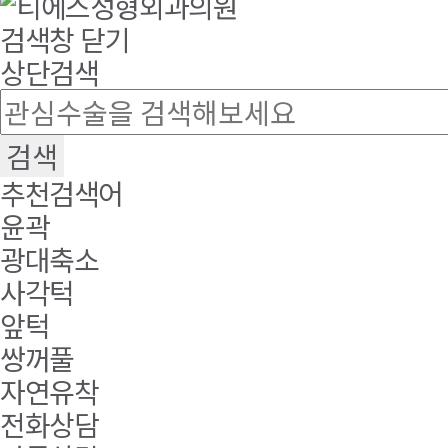
검색창 닫기
상단검색
추천검색어
윤곽
광대축소
사각턱
앞턱
쌍꺼풀
자연유착
전화상담