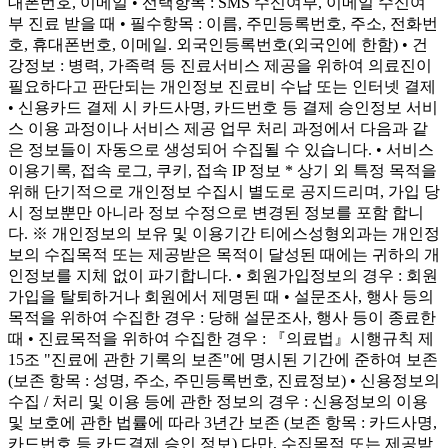
대폰번호, 이메일 • 선택항목 : SMS 수신여부, 이메일 수신여
부 진료 받을 때 • 필수항목 : 이름, 주민등록번호, 주소, 전화번
호, 휴대폰번호, 이메일. 외국인등록번호(외국인에 한함) • 건
강정보 : 병력, 가족력 등 진료서비스 제공을 위하여 의료진이
필요하다고 판단되는 개인정보 진료비 수납 또는 인터넷 결제
• 신용카드 결제 시 카드사명, 카드번호 등 결제 승인정보 서비
스 이용 과정이나 서비스 제공 업무 처리 과정에서 다음과 같
은 정보들이 자동으로 생성되어 수집될 수 있습니다. • 서비스
이용기록, 접속 로그, 쿠키, 접속 IP 정보 * 상기 외 특정 목적을
위해 단기적으로 개인정보 수집시 별도로 공지드리며, 가입 당
시 정보뿐만 아니라 정보 수정으로 변경된 정보를 포함 합니
다. ※ 개인정보의 보유 및 이용기간 티에스성형외과는 개인정
보의 수집목적 또는 제공받은 목적이 달성된 때에는 귀하의 개
인정보를 지체 없이 파기합니다. • 회원가입정보의 경우 : 회원
가입을 탈퇴하거나 회원에서 제명된 때 • 설문조사, 행사 등의
목적을 위하여 수집한 경우 : 당해 설문조사, 행사 등이 종료한
때 • 진료목적을 위하여 수집한 경우 : 『의료법』시행규칙 제
15조 "진료에 관한 기록의 보존"에 명시된 기간에 준하여 보존
(보존 항목 : 성명, 주소, 주민등록번호, 진료정보) • 신용정보의
수집 / 처리 및 이용 등에 관한 정보의 경우 : 신용정보의 이용
및 보호에 관한 법률에 따라 3년간 보존 (보존 항목 : 카드사명,
카드번호 등 카드결제 승인 정보) 다만, 수집목적 또는 제공받