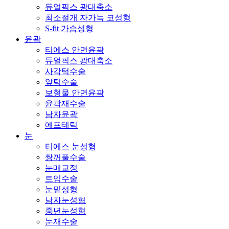
듀얼픽스 광대축소
최소절개 자가늑 코성형
S-fit 가슴성형
윤곽
티에스 안면윤곽
듀얼픽스 광대축소
사각턱수술
앞턱수술
보형물 안면윤곽
윤곽재수술
남자윤곽
에프테틱
눈
티에스 눈성형
쌍꺼풀수술
눈매교정
트임수술
눈밑성형
남자눈성형
중년눈성형
눈재수술