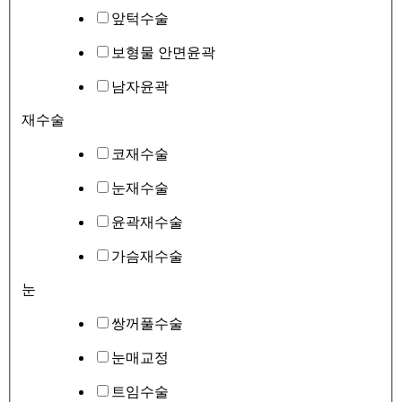
앞턱수술
보형물 안면윤곽
남자윤곽
재수술
코재수술
눈재수술
윤곽재수술
가슴재수술
눈
쌍꺼풀수술
눈매교정
트임수술