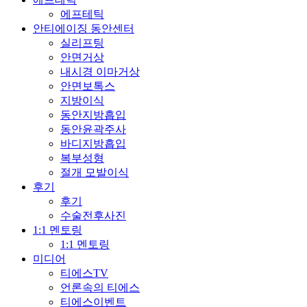
에프테틱
안티에이징 동안센터
실리프팅
안면거상
내시경 이마거상
안면보톡스
지방이식
동안지방흡입
동안윤곽주사
바디지방흡입
복부성형
절개 모발이식
후기
후기
수술전후사진
1:1 멘토링
1:1 멘토링
미디어
티에스TV
언론속의 티에스
티에스이벤트