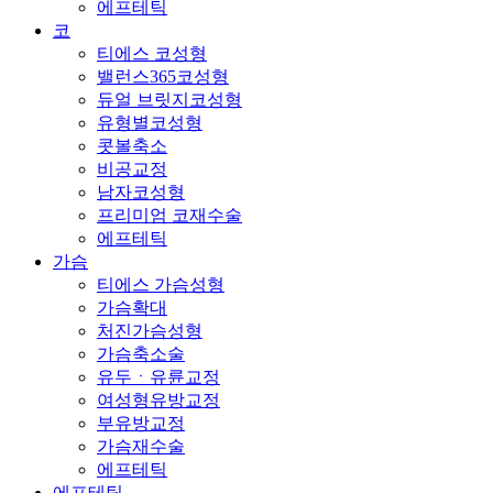
에프테틱
코
티에스 코성형
밸런스365코성형
듀얼 브릿지코성형
유형별코성형
콧볼축소
비공교정
남자코성형
프리미엄 코재수술
에프테틱
가슴
티에스 가슴성형
가슴확대
처진가슴성형
가슴축소술
유두ㆍ유륜교정
여성형유방교정
부유방교정
가슴재수술
에프테틱
에프테틱