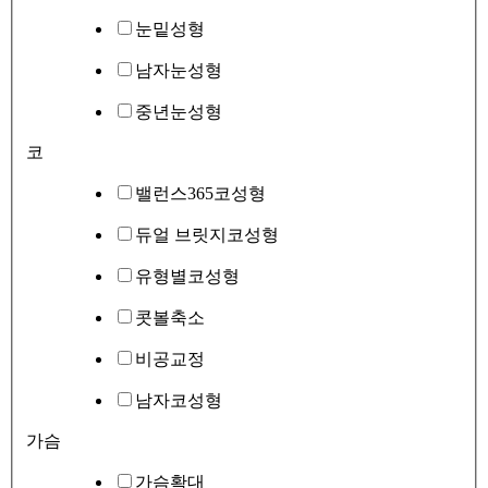
눈밑성형
남자눈성형
중년눈성형
코
밸런스365코성형
듀얼 브릿지코성형
유형별코성형
콧볼축소
비공교정
남자코성형
가슴
가슴확대