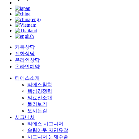
카톡상담
전화상담
온라인상담
온라인예약
티에스소개
티에스철학
핵심경쟁력
의료진소개
둘러보기
오시는길
시그니처
티에스 시그니처
슬림아웃 자연유착
시그니처 눈재수술