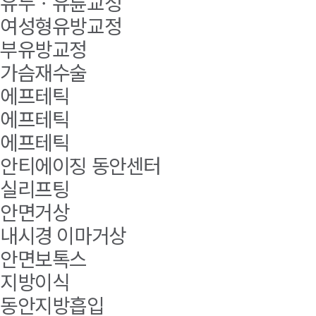
유두ㆍ유륜교정
여성형유방교정
부유방교정
가슴재수술
에프테틱
에프테틱
에프테틱
안티에이징 동안센터
실리프팅
안면거상
내시경 이마거상
안면보톡스
지방이식
동안지방흡입