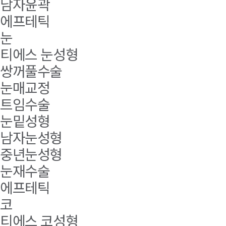
남자윤곽
에프테틱
눈
티에스 눈성형
쌍꺼풀수술
눈매교정
트임수술
눈밑성형
남자눈성형
중년눈성형
눈재수술
에프테틱
코
티에스 코성형