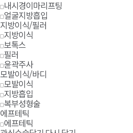
내시경이마리프팅
얼굴지방흡입
지방이식/필러
지방이식
보톡스
필러
윤곽주사
모발이식/바디
모발이식
지방흡입
복부성형술
에프테틱
에프테틱
관심수술담기
다시 담기