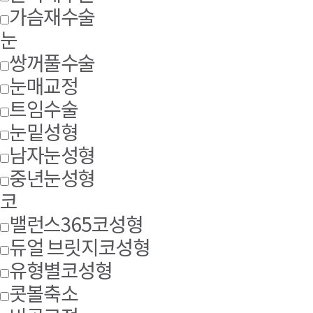
가슴재수술
눈
쌍꺼풀수술
눈매교정
트임수술
눈밑성형
남자눈성형
중년눈성형
코
밸런스365코성형
듀얼 브릿지코성형
유형별코성형
콧볼축소