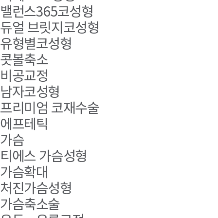
밸런스365코성형
듀얼 브릿지코성형
유형별코성형
콧볼축소
비공교정
남자코성형
프리미엄 코재수술
에프테틱
가슴
티에스 가슴성형
가슴확대
처진가슴성형
가슴축소술