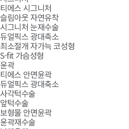
티에스 시그니처
슬림아웃 자연유착
시그니처 눈재수술
듀얼픽스 광대축소
최소절개 자가늑 코성형
S-fit 가슴성형
윤곽
티에스 안면윤곽
듀얼픽스 광대축소
사각턱수술
앞턱수술
보형물 안면윤곽
윤곽재수술