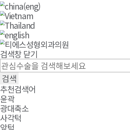
검색창 닫기
추천검색어
윤곽
광대축소
사각턱
앞턱