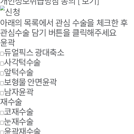
개인정보취급방침 동의
[ 보기]
아래의 목록에서 관심 수술을 체크한 후
관심수술 담기 버튼을 클릭해주세요
윤곽
듀얼픽스 광대축소
사각턱수술
앞턱수술
보형물 안면윤곽
남자윤곽
재수술
코재수술
눈재수술
윤곽재수술