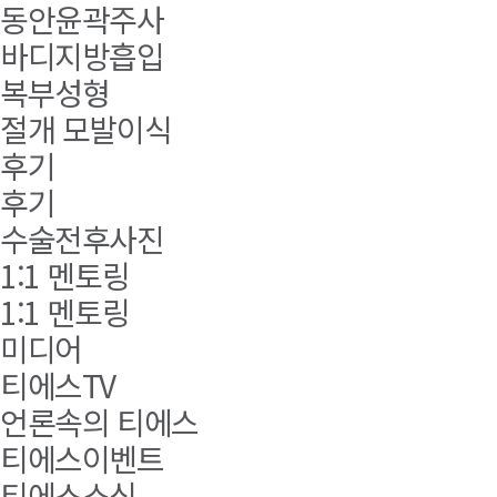
동안윤곽주사
바디지방흡입
복부성형
절개 모발이식
후기
후기
수술전후사진
1:1 멘토링
1:1 멘토링
미디어
티에스TV
언론속의 티에스
티에스이벤트
티에스소식